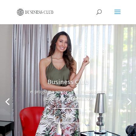
Business Club
el programa empresarial creado como
plataforma
informativa
Clics